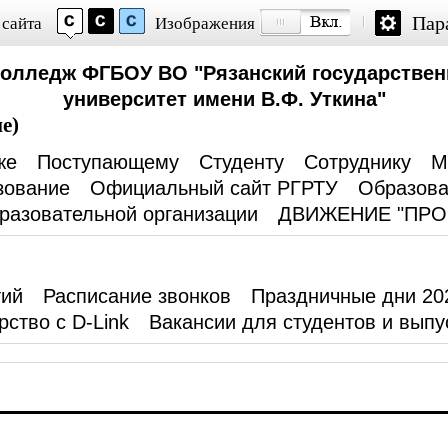
Пар
 сайта
Изображения
колледж ФГБОУ ВО "Рязанский государствен
университет имени В.Ф. Уткина"
е)
же
Поступающему
Студенту
Сотруднику
М
зование
Официальный сайт РГРТУ
Образова
разовательной организации
ДВИЖЕНИЕ "ПР
тий
Расписание звонков
Праздничные дни 20
рство с D-Link
Вакансии для студентов и выпу